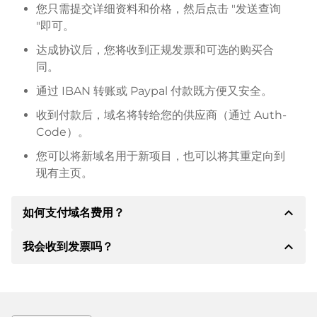
您只需提交详细资料和价格，然后点击 "发送查询
"即可。
达成协议后，您将收到正规发票和可选的购买合
同。
通过 IBAN 转账或 Paypal 付款既方便又安全。
收到付款后，域名将转给您的供应商（通过 Auth-
Code）。
您可以将新域名用于新项目，也可以将其重定向到
现有主页。
expand_less
如何支付域名费用？
expand_less
我会收到发票吗？
达成协议后，房东将通知您付款细节。房主随后会向您
提供 SEPA 银行的详细信息，如果需要，还可以提供
Paypal 或其他付款方式。
是的，卖方会向您寄送正规发票。如果购买价格较高，
您还会根据要求收到一份额外的购买合同。
转账时请务必注明域名和发票号码。