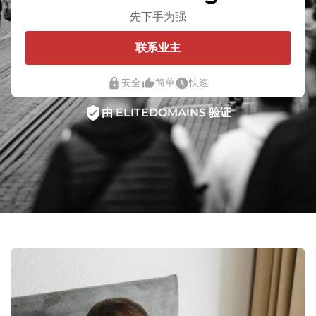
先下手为强
联系业主
lock
thumb_up_alt
watch_later
安全
简单
快速
verified_user
由 ELITEDOMAINS 验证