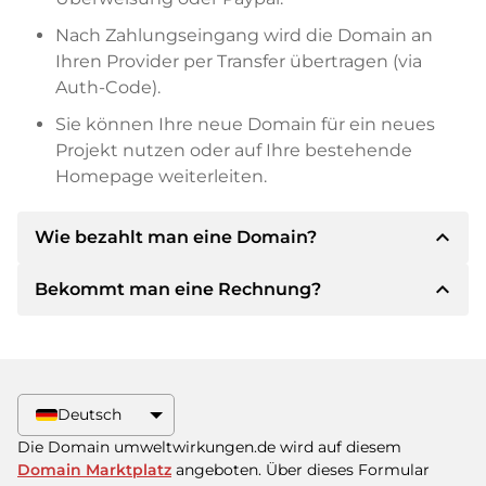
Nach Zahlungseingang wird die Domain an
Ihren Provider per Transfer übertragen (via
Auth-Code).
Sie können Ihre neue Domain für ein neues
Projekt nutzen oder auf Ihre bestehende
Homepage weiterleiten.
expand_less
Wie bezahlt man eine Domain?
expand_less
Bekommt man eine Rechnung?
Nach einer Einigung wird der Inhaber Ihnen die
Details der Zahlung mitteilen. Der Inhaber wird
Ihnen dann die SEPA Bankdetails mitteilen und
Ja, der Verkäufer wird Ihnen eine
auf Wunsch auch Paypal oder weitere
ordnungsgemäße Rechnung senden. Bei
Zahlungsmethoden anbieten.
größeren Kaufpreisen bekommen Sie auf
Deutsch
Wunsch auch einen zusätzlichen Kaufvertrag.
Bitte geben Sie bei der Überweisung immer
Die Domain umweltwirkungen.de wird auf diesem
den Domainnamen und die
Domain Marktplatz
angeboten. Über dieses Formular
Rechnungsnummer an.